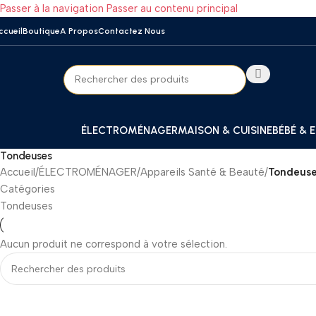
Passer à la navigation
Passer au contenu principal
ccueil
Boutique
A Propos
Contactez Nous
ÉLECTROMÉNAGER
MAISON & CUISINE
BÉBÉ & 
Tondeuses
Accueil
/
ÉLECTROMÉNAGER
/
Appareils Santé & Beauté
/
Tondeus
Catégories
Tondeuses
Aucun produit ne correspond à votre sélection.