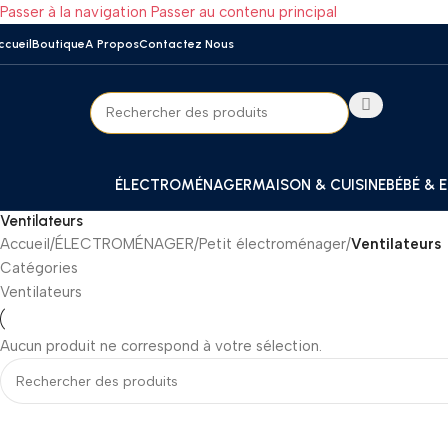
Passer à la navigation
Passer au contenu principal
ccueil
Boutique
A Propos
Contactez Nous
ÉLECTROMÉNAGER
MAISON & CUISINE
BÉBÉ & 
Ventilateurs
Accueil
/
ÉLECTROMÉNAGER
/
Petit électroménager
/
Ventilateurs
Catégories
Ventilateurs
Aucun produit ne correspond à votre sélection.