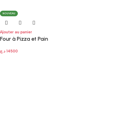
NOUVEAU
Ajouter au panier
Four à Pizza et Pain
Multifonction Sonashi
د.ج
14500
– 1800W (SABM-863)