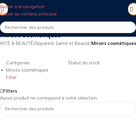
Passer à la navigation
Passer au contenu principal
Miroirs cosmétiques
ANTÉ & BEAUTÉ
/
Appareils Santé et Beauté
/
Miroirs cosmétiques
Catégories
Statut du stock
Miroirs cosmétiques
Filter
Filters
Aucun produit ne correspond à votre sélection.