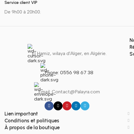
Service client VIP
De 9h00 à 20h00.
N
R
El Hamiz, wilaya d'Alger, en Algérie.
S
Phone: 0556 98 67 38
Email: Contact@Palayra.com
Lien important
Conditions et politiques
À propos de la boutique