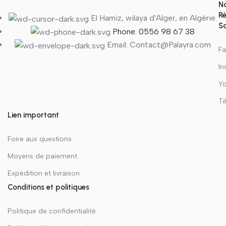
N
R
El Hamiz, wilaya d'Alger, en Algérie.
S
Phone: 0556 98 67 38
Email: Contact@Palayra.com
F
In
Y
Ti
Lien important
Foire aux questions
Moyens de paiement
Expédition et livraison
Conditions et politiques
Politique de confidentialité