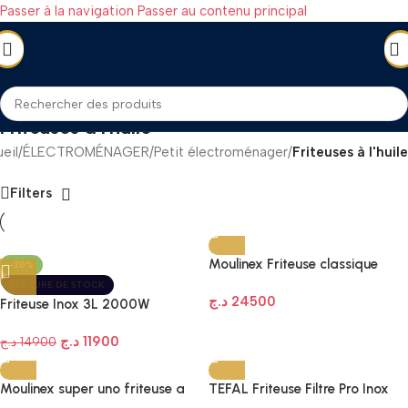
Passer à la navigation
Passer au contenu principal
Friteuses à l'huile
eil
/
ÉLECTROMÉNAGER
/
Petit électroménager
/
Friteuses à l'huile
Filters
Moulinex Friteuse classique
-20%
EASY PRO PREMIUM ZONE
RUPTURE DE STOCK
د.ج
24500
FROIDE 3L YY5144FB
Friteuse Inox 3L 2000W
Bomann FR 2264 CB
د.ج
11900
د.ج
14900
Moulinex super uno friteuse a
TEFAL Friteuse Filtre Pro Inox