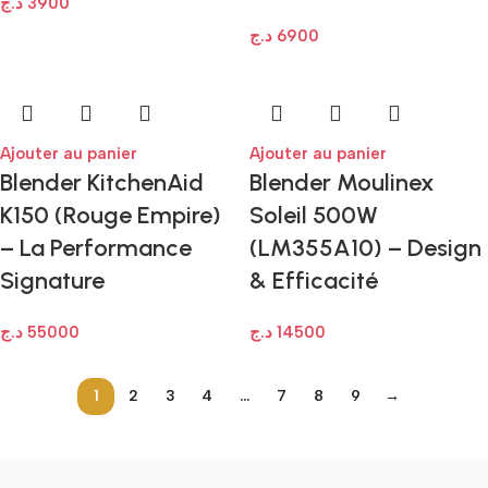
د.ج
3900
د.ج
6900
Ajouter au panier
Ajouter au panier
Blender KitchenAid
Blender Moulinex
K150 (Rouge Empire)
Soleil 500W
– La Performance
(LM355A10) – Design
Signature
& Efficacité
د.ج
55000
د.ج
14500
1
2
3
4
…
7
8
9
→