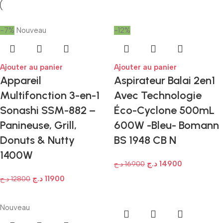
-7%
Nouveau
-12%
Ajouter au panier
Ajouter au panier
Appareil
Aspirateur Balai 2en1
Multifonction 3-en-1
Avec Technologie
Sonashi SSM-882 –
Éco-Cyclone 500mL
Panineuse, Grill,
600W -Bleu- Bomann
Donuts & Nutty
BS 1948 CB N
1400W
د.ج
14900
د.ج
16900
د.ج
11900
د.ج
12800
Nouveau