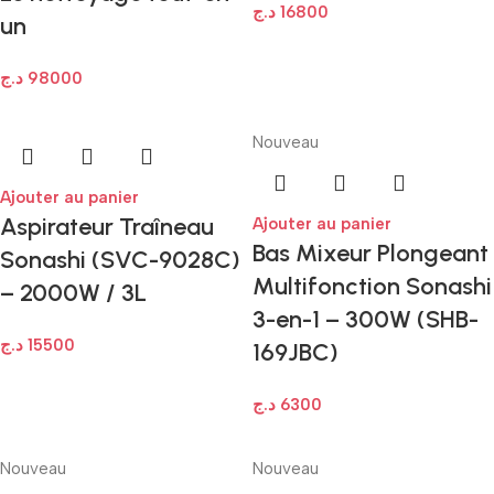
د.ج
16800
un
د.ج
98000
Nouveau
Ajouter au panier
Aspirateur Traîneau
Ajouter au panier
Bas Mixeur Plongeant
Sonashi (SVC-9028C)
Multifonction Sonashi
– 2000W / 3L
3-en-1 – 300W (SHB-
د.ج
15500
169JBC)
د.ج
6300
Nouveau
Nouveau