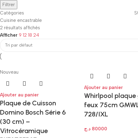
Filtrer
Catégories
S
Cuisine encastrable
2 résultats affichés
Afficher
9
12
18
24
Nouveau
Ajouter au panier
Whirlpool plaque
Ajouter au panier
Plaque de Cuisson
feux 75cm GMW
Domino Bosch Série 6
728/IXL
(30 cm) –
د.ج
80000
Vitrocéramique