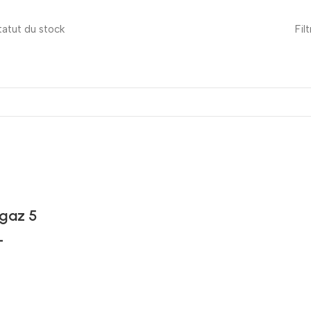
tatut du stock
Fil
 gaz 5
L