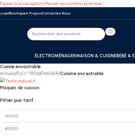
Passer à la navigation
Passer au contenu principal
ccueil
Boutique
A Propos
Contactez Nous
ÉLECTROMÉNAGER
MAISON & CUISINE
BÉBÉ & 
Cuisine encastrable
Accueil
/
ÉLECTROMÉNAGER
/
Cuisine encastrable
Plaques de cuisson
Filtrer par tarif