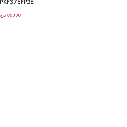
PKF375FP2E
د.ج
85000