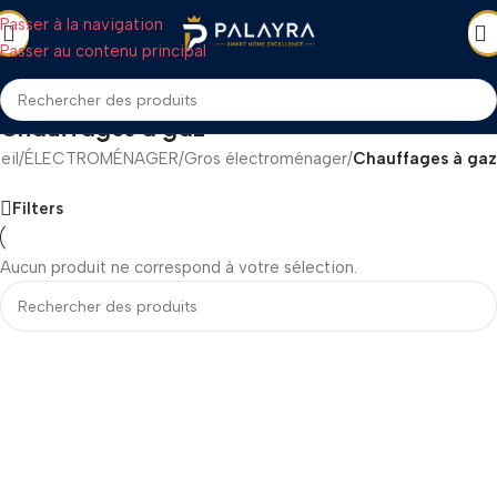
Passer à la navigation
Passer au contenu principal
Chauffages à gaz
eil
/
ÉLECTROMÉNAGER
/
Gros électroménager
/
Chauffages à gaz
Filters
Aucun produit ne correspond à votre sélection.