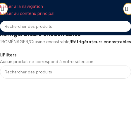
Passer à la navigation
Passer au contenu principal
Réfrigérateurs encastrables
TROMÉNAGER
/
Cuisine encastrable
/
Réfrigérateurs encastrables
Filters
Aucun produit ne correspond à votre sélection.