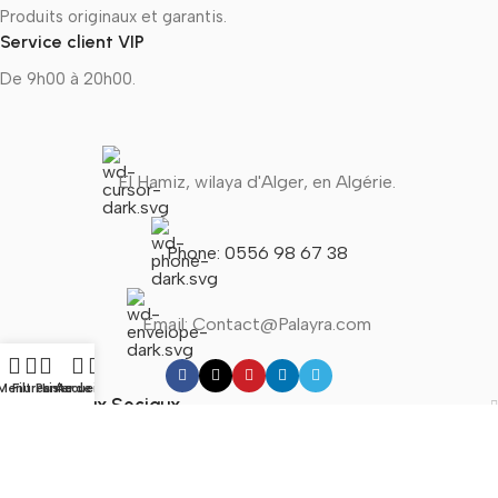
Produits originaux et garantis.
Service client VIP
De 9h00 à 20h00.
El Hamiz, wilaya d'Alger, en Algérie.
Phone: 0556 98 67 38
Email: Contact@Palayra.com
Menu
Filtres
Panier
Liste de souhaits
Accueil
Nos Réseaux Sociaux
Lien important
Conditions et politiques
À propos de la boutique