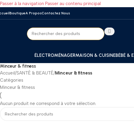
Passer à la navigation
Passer au contenu principal
ccueil
Boutique
A Propos
Contactez Nous
ÉLECTROMÉNAGER
MAISON & CUISINE
BÉBÉ & 
Minceur & fitness
Accueil
/
SANTÉ & BEAUTÉ
/
Minceur & fitness
Catégories
Minceur & fitness
Aucun produit ne correspond à votre sélection.