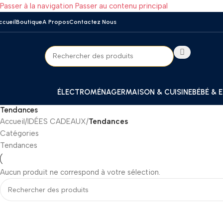
Passer à la navigation
Passer au contenu principal
ccueil
Boutique
A Propos
Contactez Nous
ÉLECTROMÉNAGER
MAISON & CUISINE
BÉBÉ & 
Tendances
Accueil
/
IDÉES CADEAUX
/
Tendances
Catégories
Tendances
Aucun produit ne correspond à votre sélection.