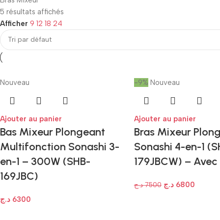
Bras Mixeur
5 résultats affichés
Afficher
9
12
18
24
Nouveau
-9%
Nouveau
Ajouter au panier
Ajouter au panier
Bas Mixeur Plongeant
Bras Mixeur Plon
Multifonction Sonashi 3-
Sonashi 4-en-1 (S
en-1 – 300W (SHB-
179JBCW) – Avec
169JBC)
د.ج
6800
د.ج
7500
د.ج
6300