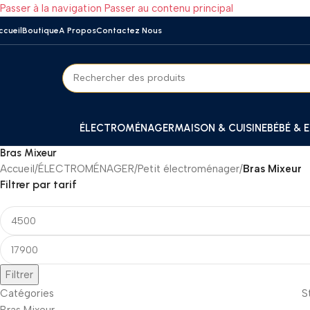
Passer à la navigation
Passer au contenu principal
ccueil
Boutique
A Propos
Contactez Nous
ÉLECTROMÉNAGER
MAISON & CUISINE
BÉBÉ & 
Bras Mixeur
Accueil
/
ÉLECTROMÉNAGER
/
Petit électroménager
/
Bras Mixeur
Filtrer par tarif
Filtrer
Catégories
S