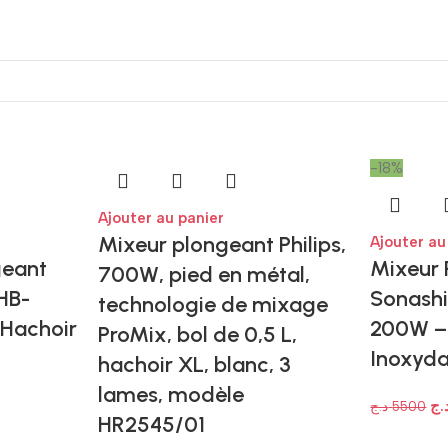
-18%
Ajouter au panier
Mixeur plongeant Philips,
Ajouter au
geant
Mixeur 
700W, pied en métal,
HB-
Sonashi
technologie de mixage
 Hachoir
200W – 
ProMix, bol de 0,5 L,
Inoxyda
hachoir XL, blanc, 3
lames, modèle
.ج
د.ج
5500
HR2545/01