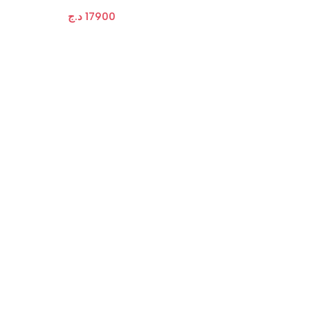
د.ج
17900