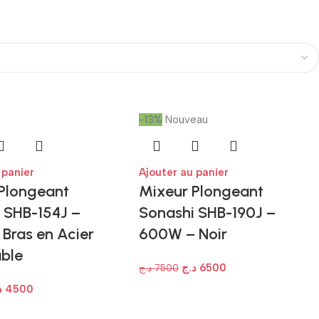
-13%
Nouveau
 panier
Ajouter au panier
Plongeant
Mixeur Plongeant
 SHB-154J –
Sonashi SHB-190J –
Bras en Acier
600W – Noir
ble
د.ج
6500
د.ج
7500
د
4500