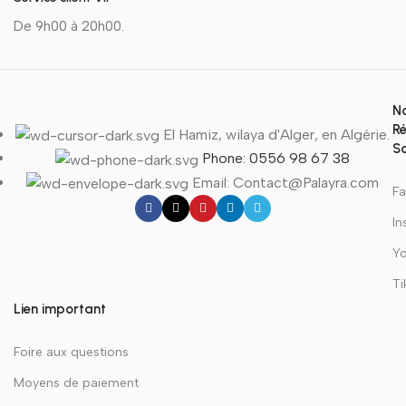
De 9h00 à 20h00.
N
R
El Hamiz, wilaya d'Alger, en Algérie.
S
Phone: 0556 98 67 38
Email: Contact@Palayra.com
F
In
Y
Ti
Lien important
Foire aux questions
Moyens de paiement