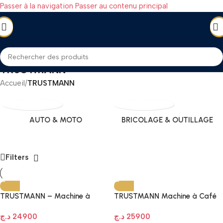
Passer à la navigation
Passer au contenu principal
TRUSTMANN
Accueil
/
TRUSTMANN
AUTO & MOTO
BRICOLAGE & OUTILLAGE
Filters
TRUSTMANN – Machine à
TRUSTMANN Machine à Café
Café Expresso 5EN1
Espresso 6-en-1 | 20 Bar,
د.ج
24900
د.ج
25900
Professionnelle – 20 Bars –
1350W | Multi-capsules et