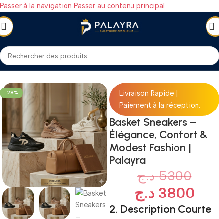
Passer à la navigation
Passer au contenu principal
Accueil
/
MODE & ACCESSOIRES
/
Femme
/
Chaussures
Livraison Rapide |
-28%
Paiement à la réception.
Basket Sneakers –
Élégance, Confort &
Modest Fashion |
Palayra
د.ج
5300
د.ج
3800
2. Description Courte