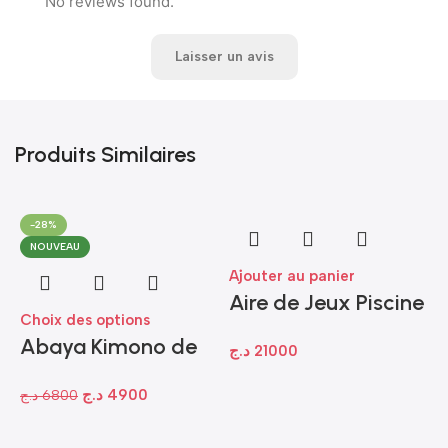
No reviews found.
Laisser un avis
Produits Similaires
-28%
NOUVEAU
Ajouter au panier
Aire de Jeux Piscine
Choix des options
Intex Louisiane
Abaya Kimono de
د.ج
21000
(57161NP) – 244 x
Luxe en Tissu Prada
198 x 71 cm
د.ج
4900
د.ج
6800
– Édition INTÉMIRA
Fm31