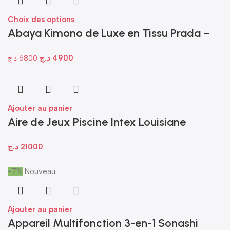
Choix des options
Abaya Kimono de Luxe en Tissu Prada –
Édition INTÉMIRA Fm31
د.ج
4900
د.ج
6800
Ajouter au panier
Aire de Jeux Piscine Intex Louisiane
(57161NP) – 244 x 198 x 71 cm
د.ج
21000
-7%
Nouveau
Ajouter au panier
Appareil Multifonction 3-en-1 Sonashi