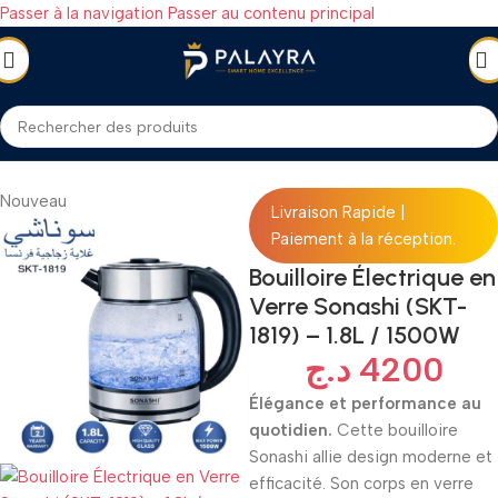
Passer à la navigation
Passer au contenu principal
Accueil
/
ÉLECTROMÉNAGER
/
Petit électroménager
/
Bouilloire
Nouveau
Livraison Rapide |
Paiement à la réception.
Bouilloire Électrique en
Verre Sonashi (SKT-
1819) – 1.8L / 1500W
د.ج
4200
Élégance et performance au
quotidien.
Cette bouilloire
Sonashi allie design moderne et
efficacité. Son corps en verre