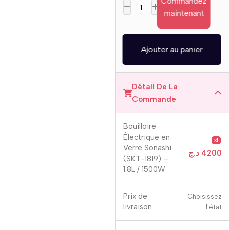
Commandez
maintenant
Ajouter au panier
Détail De La
Commande
Bouilloire
Électrique en
x1
Verre Sonashi
د.ج
4200
(SKT-1819) –
1.8L / 1500W
Prix ​​de
Choisissez
livraison
l'état