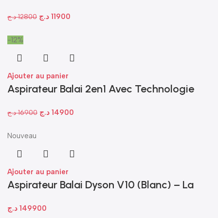
SSM-882 – Panineuse, Grill, Donuts &
د.ج
11900
د.ج
12800
Nutty 1400W
-12%
Ajouter au panier
Aspirateur Balai 2en1 Avec Technologie
Éco-Cyclone 500mL 600W -Bleu- Bomann
د.ج
14900
د.ج
16900
BS 1948 CB N
Nouveau
Ajouter au panier
Aspirateur Balai Dyson V10 (Blanc) – La
Puissance du Luxe
د.ج
149900