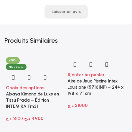
Laisser un avis
Produits Similaires
-28%
NOUVEAU
Ajouter au panier
Aire de Jeux Piscine Intex
Louisiane (57161NP) – 244 x
Choix des options
198 x 71 cm
Abaya Kimono de Luxe en
Tissu Prada – Édition
د.ج
21000
INTÉMIRA Fm31
د.ج
4900
د.ج
6800