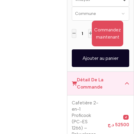
Commandez
maintenant
Ajouter au panier
Détail De La
Commande
Cafetière 2-
en-1
Proficook
x1
(PC-ES
د.ج
52500
1266) –