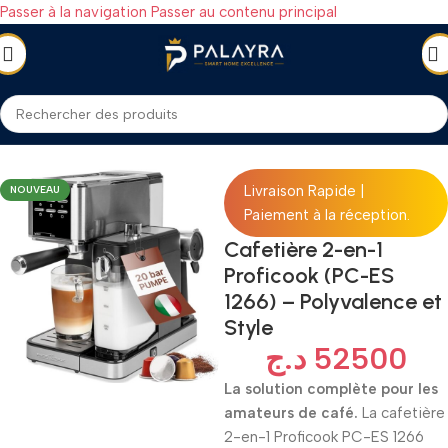
Passer à la navigation
Passer au contenu principal
TROMÉNAGER
/
Petit électroménager
/
Machine à café (Cafetières)
Livraison Rapide |
NOUVEAU
Paiement à la réception.
Cafetière 2-en-1
Proficook (PC-ES
1266) – Polyvalence et
Style
د.ج
52500
La solution complète pour les
amateurs de café.
La cafetière
2-en-1 Proficook PC-ES 1266