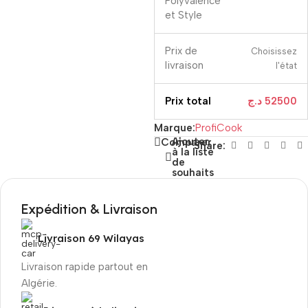
Polyvalence
et Style
Prix ​​de
Choisissez
livraison
l'état
Prix ​​total
د.ج
52500
Marque:
ProfiCook
Ajouter
Comparer
Share:
à la liste
de
souhaits
Expédition & Livraison
Livraison 69 Wilayas
Livraison rapide partout en
Algérie.