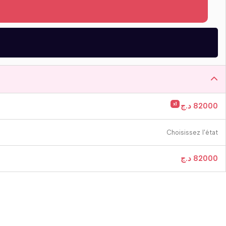
x1
د.ج
82000
Choisissez l'état
د.ج
82000