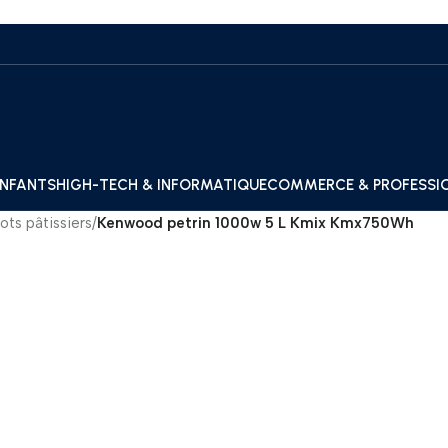
ENFANTS
HIGH-TECH & INFORMATIQUE
COMMERCE & PROFESSI
ots pâtissiers
/
Kenwood petrin 1000w 5 L Kmix Kmx750Wh