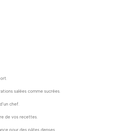
ort.
arations salées comme sucrées.
d’un chef.
re de vos recettes.
ssance pour des pâtes denses.