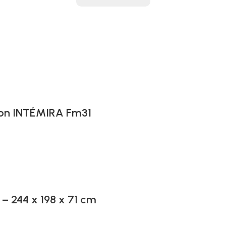
ion INTÉMIRA Fm31
 – 244 x 198 x 71 cm