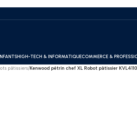
ENFANTS
HIGH-TECH & INFORMATIQUE
COMMERCE & PROFESSI
ots pâtissiers
/
Kenwood pétrin chef XL Robot pâtissier KVL411