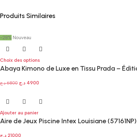
Produits Similaires
-28%
Nouveau
Choix des options
Abaya Kimono de Luxe en Tissu Prada – Édit
د.ج
4900
د.ج
6800
Ajouter au panier
Aire de Jeux Piscine Intex Louisiane (57161NP)
د.ج
21000