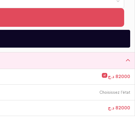
x1
د.ج
82000
Choisissez l'état
د.ج
82000