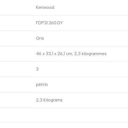
‎Kenwood
‎FDP31.360.GY
‎Gris
‎46 x 33,1 x 26,1 cm; 2,3 kilogrammes
‎3
‎pétrin
‎2,3 Kilograms