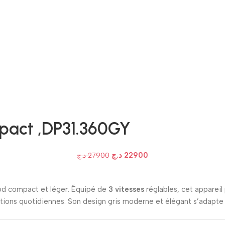
pact ,DP31.360GY
د.ج
22900
د.ج
27900
od compact et léger. Équipé de
3 vitesses
réglables, cet appareil
ations quotidiennes. Son design gris moderne et élégant s’adapte 