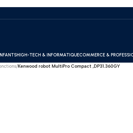
ENFANTS
HIGH-TECH & INFORMATIQUE
COMMERCE & PROFESSI
onctions
/
Kenwood robot MultiPro Compact ,DP31.360GY