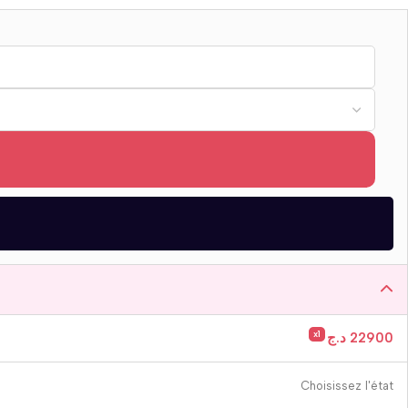
x1
د.ج
22900
Choisissez l'état