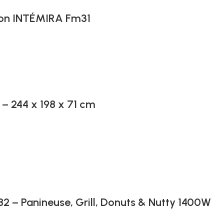
ion INTÉMIRA Fm31
 – 244 x 198 x 71 cm
2 – Panineuse, Grill, Donuts & Nutty 1400W