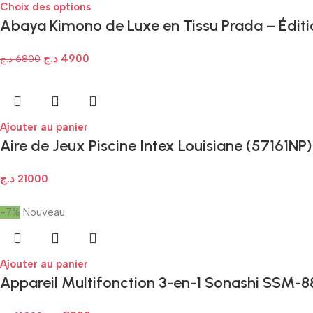
Choix des options
Abaya Kimono de Luxe en Tissu Prada – Édit
د.ج
4900
د.ج
6800
Ajouter au panier
Aire de Jeux Piscine Intex Louisiane (57161NP)
د.ج
21000
-7%
Nouveau
Ajouter au panier
Appareil Multifonction 3-en-1 Sonashi SSM-88