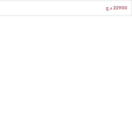
د.ج
22900