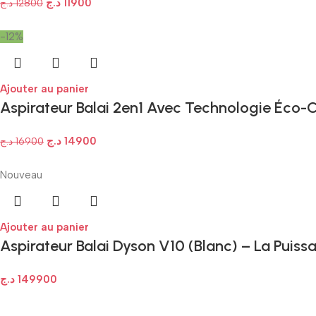
د.ج
11900
د.ج
12800
-12%
Ajouter au panier
Aspirateur Balai 2en1 Avec Technologie Éco
د.ج
14900
د.ج
16900
Nouveau
Ajouter au panier
Aspirateur Balai Dyson V10 (Blanc) – La Puiss
د.ج
149900