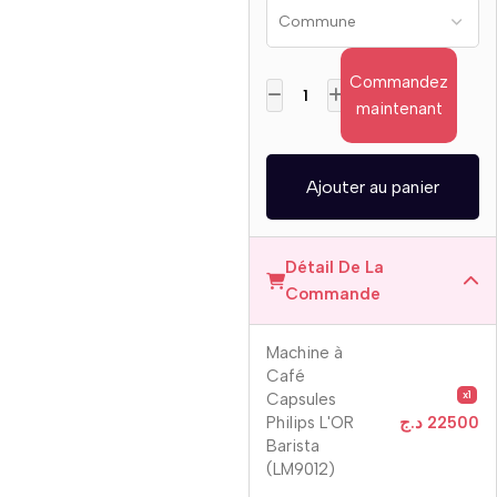
Commandez
maintenant
Ajouter au panier
Détail De La
Commande
Machine à
Café
x1
Capsules
Philips L'OR
د.ج
22500
Barista
(LM9012)