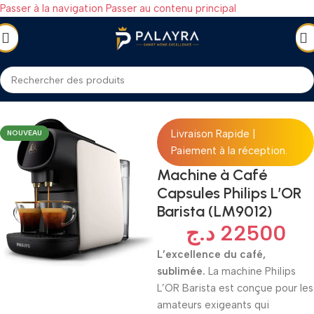
Passer à la navigation
Passer au contenu principal
TROMÉNAGER
/
Petit électroménager
/
Machine à café (Cafetières)
Livraison Rapide |
NOUVEAU
Paiement à la réception.
Machine à Café
Capsules Philips L’OR
Barista (LM9012)
د.ج
22500
L’excellence du café,
sublimée.
La machine Philips
L’OR Barista est conçue pour les
amateurs exigeants qui