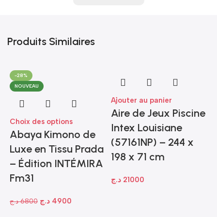
Produits Similaires
-28%
NOUVEAU
Ajouter au panier
Aire de Jeux Piscine
Choix des options
Intex Louisiane
Abaya Kimono de
(57161NP) – 244 x
Luxe en Tissu Prada
198 x 71 cm
– Édition INTÉMIRA
Fm31
د.ج
21000
د.ج
4900
د.ج
6800
A