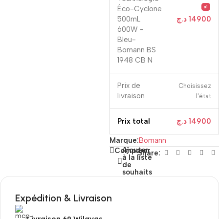
x1
Éco-Cyclone
500mL
د.ج
14900
600W -
Bleu-
Bomann BS
1948 CB N
Prix ​​de
Choisissez
livraison
l'état
Prix ​​total
د.ج
14900
Marque:
Bomann
Ajouter
Comparer
Share:
à la liste
de
souhaits
Expédition & Livraison
Livraison 69 Wilayas