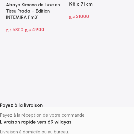
198 x 71 cm
Abaya Kimono de Luxe en
Tissu Prada – Édition
د.ج
21000
INTÉMIRA Fm31
د.ج
4900
د.ج
6800
A
A
1
P
N
ج
Payez à la livraison
Payez à la réception de votre commande.
Livraison rapide vers 69 wilayas
Livraison à domicile ou au bureau.