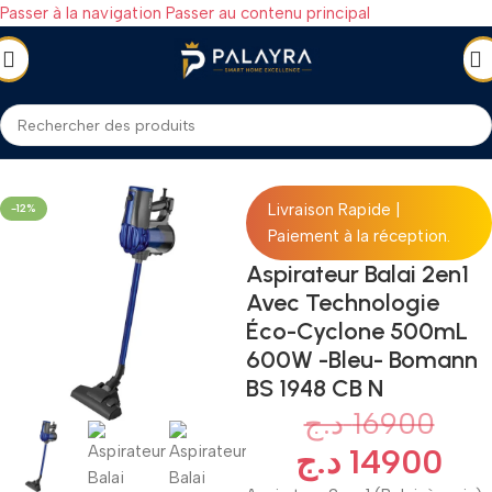
Passer à la navigation
Passer au contenu principal
TROMÉNAGER
/
Petit électroménager
/
Aspirateur
/
Aspirateurs balais
Livraison Rapide |
-12%
Paiement à la réception.
Aspirateur Balai 2en1
Avec Technologie
Éco-Cyclone 500mL
600W -Bleu- Bomann
BS 1948 CB N
د.ج
16900
د.ج
14900