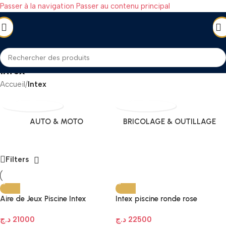
Passer à la navigation
Passer au contenu principal
Intex
Accueil
/
Intex
AUTO & MOTO
BRICOLAGE & OUTILLAGE
Filters
Aire de Jeux Piscine Intex
Intex piscine ronde rose
Louisiane (57161NP) – 244 x 198
2.44×2.44 x0.76m 28290
د.ج
21000
د.ج
22500
x 71 cm