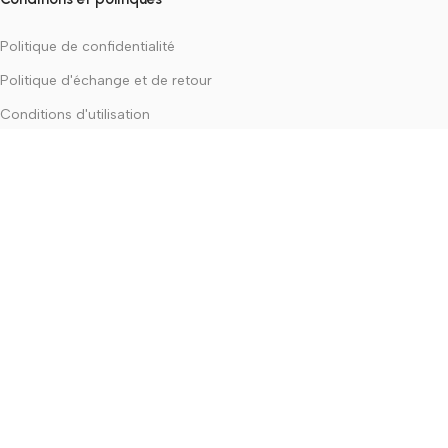
Politique de confidentialité
Politique d'échange et de retour
Conditions d'utilisation
À propos de la boutique
Qui sommes-nous ?
Contactez Nous
La Boutique
© 2026 Developed by
WPDZ
Menu
Filtres
Panier