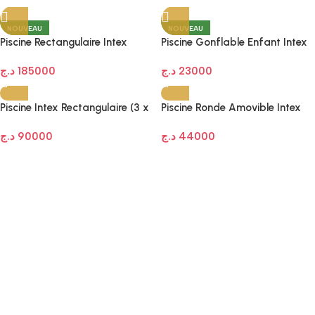
NOUVEAU
NOUVEAU
Piscine Rectangulaire Intex
Piscine Gonflable Enfant Intex
Prisma (26788NP) – 4 x 2 x 1m
– Arc-en-ciel avec Toboggan
د.ج
185000
د.ج
23000
(57453)
Piscine Intex Rectangulaire (3 x
Piscine Ronde Amovible Intex
1,75 x 0,80 m) – Kit Complet
(3,66 x 0,76 m) – Votre oasis
د.ج
90000
د.ج
44000
de fraîcheur à domicile