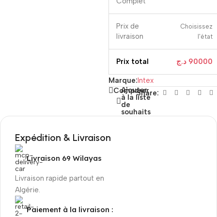
Complet
Prix ​​de
Choisissez
livraison
l'état
Prix ​​total
د.ج
90000
Marque:
Intex
Ajouter
Comparer
Share:
à la liste
de
souhaits
Expédition & Livraison
Livraison 69 Wilayas
Livraison rapide partout en
Algérie.
Paiement à la livraison :