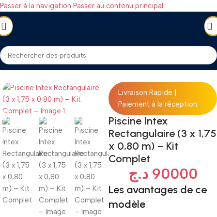
Passer à la navigation
Passer au contenu principal
Accueil
/
PISCINE & PLAGE
/
Piscines
Livraison Rapide |
Paiement à la réception.
Piscine Intex
Rectangulaire (3 x 1,75
x 0,80 m) – Kit
Complet
د.ج
90000
Les avantages de ce
modèle