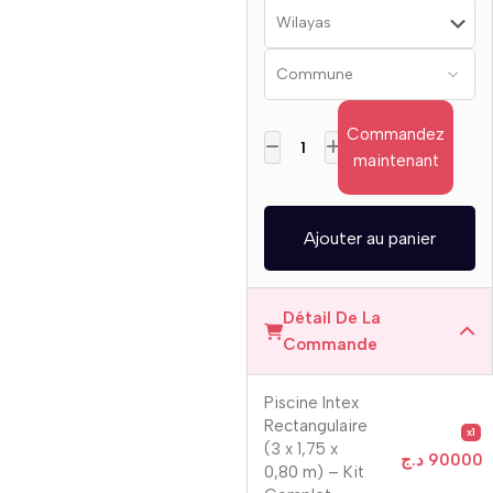
Commandez
maintenant
Ajouter au panier
Détail De La
Commande
Piscine Intex
Rectangulaire
x1
(3 x 1,75 x
د.ج
90000
0,80 m) – Kit