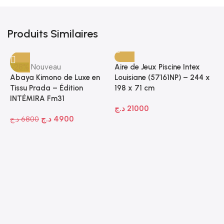
Produits Similaires
-28%
Nouveau
Aire de Jeux Piscine Intex
Abaya Kimono de Luxe en
Louisiane (57161NP) – 244 x
Tissu Prada – Édition
198 x 71 cm
INTÉMIRA Fm31
د.ج
21000
د.ج
4900
د.ج
6800
-
A
1
P
N
ج