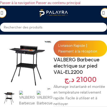
Passer à la navigation
Passer au contenu principal
MÉNAGER
/
Petit électroménager
/
Barbecue
/
Barbecues électriques
Livraison Rapide |
Paiement à la réception.
VALBERG Barbecue
electrique sur pied
VAL-EL2200
د.ج
21000
Allumage instantané et montée
en température relativement
rapide. Facile à utiliser et à
nettoyer