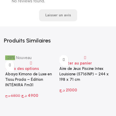
No reviews found.
Laisser un avis
Produits Similaires
-28%
Nouveau
Ajouter au panier
Choix des options
Aire de Jeux Piscine Intex
Abaya Kimono de Luxe en
Louisiane (57161NP) – 244 x
Tissu Prada – Édition
198 x 71 cm
INTÉMIRA Fm31
د.ج
21000
د.ج
4900
د.ج
6800
-
A