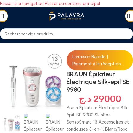
Passer à la navigation
Passer au contenu principal
Accueil
/
SANTÉ & BEAUTÉ
/
Appareils Santé et Beauté
/
Épilateurs
Livraison Rapide |
Paiement à la réception.
BRAUN Épilateur
Électrique Silk-épil SE
9980
د.ج
29000
Braun Épilateur Électrique Silk-
épil SE 9980 SkinSpa
SensoSmart 13 Accessoires et
tondeuses 3-en-1, Blanc/Rose.