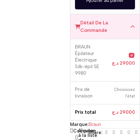
Ajouter au panier
Détail De La
Commande
BRAUN
Épilateur
x1
Électrique
د.ج
29000
Silk-épil SE
9980
Prix ​​de
Choisissez
livraison
l'état
Prix ​​total
د.ج
29000
Marque:
Braun
Ajouter
Comparer
Share:
à la liste