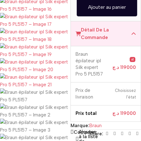
Ajouter au panier
Détail De La
Commande
Braun
x1
épilateur ipl
Silk expert
د.ج
119000
Pro 5 PL5157
Prix ​​de
Choisissez
livraison
l'état
Prix ​​total
د.ج
119000
Marque:
Braun
Ajouter
Comparer
Share:
à la liste