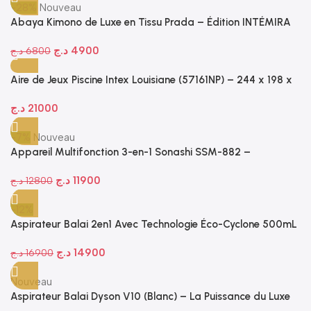
-28%
Nouveau
Abaya Kimono de Luxe en Tissu Prada – Édition INTÉMIRA
Fm31
د.ج
4900
د.ج
6800
Aire de Jeux Piscine Intex Louisiane (57161NP) – 244 x 198 x
71 cm
د.ج
21000
-7%
Nouveau
Appareil Multifonction 3-en-1 Sonashi SSM-882 –
Panineuse, Grill, Donuts & Nutty 1400W
د.ج
11900
د.ج
12800
-12%
Aspirateur Balai 2en1 Avec Technologie Éco-Cyclone 500mL
600W -Bleu- Bomann BS 1948 CB N
د.ج
14900
د.ج
16900
Nouveau
Aspirateur Balai Dyson V10 (Blanc) – La Puissance du Luxe