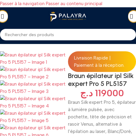
Passer à la navigation
Passer au contenu principal
Accueil
/
SANTÉ & BEAUTÉ
/
Appareils Santé et Beauté
/
Épilateurs
Livraison Rapide |
Paiement à la réception.
Braun épilateur ipl Silk
expert Pro 5 PL5157
د.ج
119000
Braun Silk·expert Pro 5, épilateur
à lumière pulsée, avec
pochette, tête de précision et
rasoir Venus, alternative à
l’épilation au laser, Blanc/Doré,