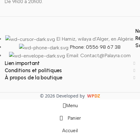
De 9h00 à 20h00.
N
R
El Hamiz, wilaya d'Alger, en Algérie.
S
Phone: 0556 98 67 38
Email: Contact@Palayra.com
Lien important
Conditions et politiques
À propos de la boutique
© 2026 Developed by
WPDZ
Menu
Panier
Accueil