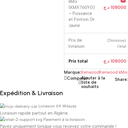
x1
kMix
(KMX760YG)
د.ج
108000
– Puissance
et Finition Or
Jaune
Prix ​​de
Choisissez
livraison
l'état
Prix ​​total
د.ج
108000
Marque:
Kenwood
Kenwood kMix
Ajouter à la
Comparer
Share:
liste de
souhaits
Expédition & Livraison
Livraison 69 Wilayas
Livraison rapide partout en Algérie.
Paiement à la livraison :
Payez uniquement lorsque vous recevez votre commande !