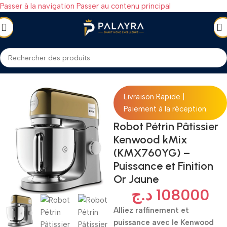
Passer à la navigation
Passer au contenu principal
CTROMÉNAGER
/
Petit électroménager
/
Pétrins et Robots pâtissiers
Livraison Rapide |
Paiement à la réception.
Robot Pétrin Pâtissier
Kenwood kMix
(KMX760YG) –
Puissance et Finition
Or Jaune
د.ج
108000
Alliez raffinement et
puissance avec le Kenwood