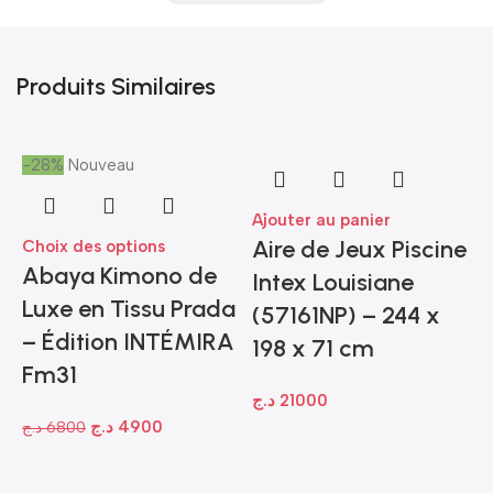
Produits Similaires
-28%
Nouveau
Ajouter au panier
Aire de Jeux Piscine
Choix des options
Abaya Kimono de
Intex Louisiane
Luxe en Tissu Prada
(57161NP) – 244 x
– Édition INTÉMIRA
198 x 71 cm
-
Fm31
د.ج
21000
د.ج
4900
د.ج
6800
A