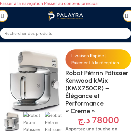
Passer à la navigation
Passer au contenu principal
CTROMÉNAGER
/
Petit électroménager
/
Pétrins et Robots pâtissiers
Livraison Rapide |
Paiement à la réception.
Robot Pétrrin Pâtissier
Kenwood kMix
(KMX750CR) –
Élégance et
Performance
« Crème »
د.ج
78000
Apportez une touche de