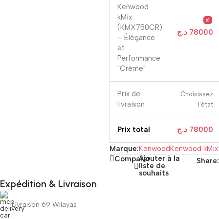
Kenwood
kMix
x1
(KMX750CR)
د.ج
78000
– Élégance
et
Performance
"Crème"
Prix ​​de
Choisissez
livraison
l'état
Prix ​​total
د.ج
78000
Marque:
Kenwood
Kenwood kMix
Ajouter à la
Comparer
Share:
liste de
souhaits
Expédition & Livraison
Livraison 69 Wilayas