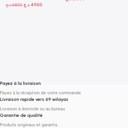
د.ج
4900
د.ج
6800
-
A
1
P
N
ج
Payez à la livraison
Payez à la réception de votre commande.
Livraison rapide vers 69 wilayas
Livraison à domicile ou au bureau.
Garantie de qualité
Produits originaux et garantis.