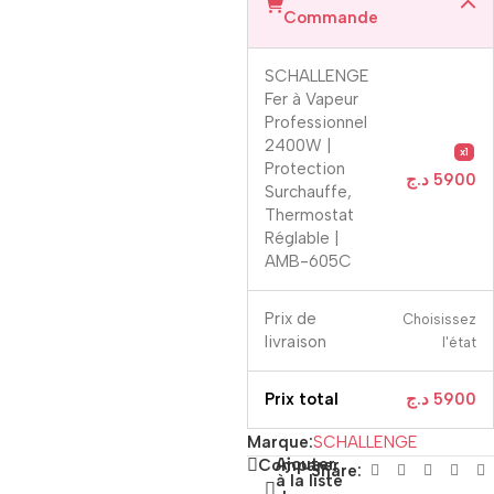
Commande
SCHALLENGE
Fer à Vapeur
Professionnel
2400W |
x1
Protection
د.ج
5900
Surchauffe,
Thermostat
Réglable |
AMB-605C
Prix ​​de
Choisissez
livraison
l'état
Prix ​​total
د.ج
5900
Marque:
SCHALLENGE
Ajouter
Comparer
Share:
à la liste