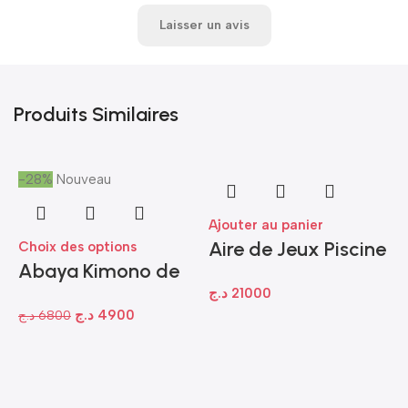
Laisser un avis
Produits Similaires
-28%
Nouveau
Ajouter au panier
Aire de Jeux Piscine
Choix des options
Abaya Kimono de
Intex Louisiane
د.ج
21000
Luxe en Tissu Prada
(57161NP) – 244 x
د.ج
4900
د.ج
6800
– Édition INTÉMIRA
198 x 71 cm
-
Fm31
A