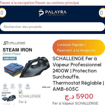
Passer à la navigation
Passer au contenu principal
Accueil
/
ÉLECTROMÉNAGER
/
Petit électroménager
/
Fers à repasser
Livraison Rapide |
Paiement à la réception.
SCHALLENGE Fer à
Vapeur Professionnel
2400W | Protection
Surchauffe,
Thermostat Réglable |
AMB-605C
د.ج
5900
Fer à Vapeur SCHALLENGE